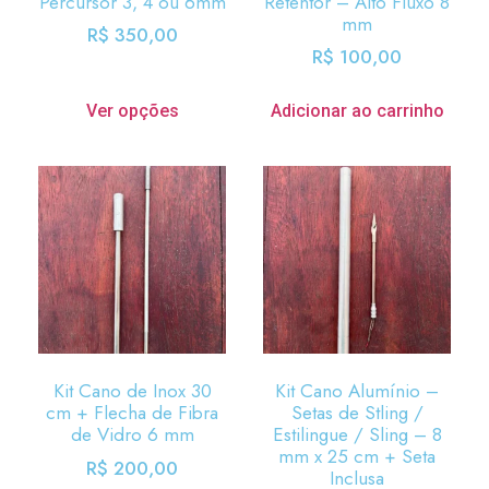
Percursor 3, 4 ou 6mm
Retentor – Alto Fluxo 8
mm
R$
350,00
R$
100,00
Ver opções
Adicionar ao carrinho
Kit Cano de Inox 30
Kit Cano Alumínio –
cm + Flecha de Fibra
Setas de Stling /
de Vidro 6 mm
Estilingue / Sling – 8
mm x 25 cm + Seta
R$
200,00
Inclusa