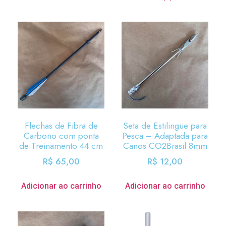
Flechas de Fibra de
Seta de Estilingue para
Carbono com ponta
Pesca – Adaptada para
de Treinamento 44 cm
Canos CO2Brasil 8mm
R$
65,00
R$
12,00
Adicionar ao carrinho
Adicionar ao carrinho