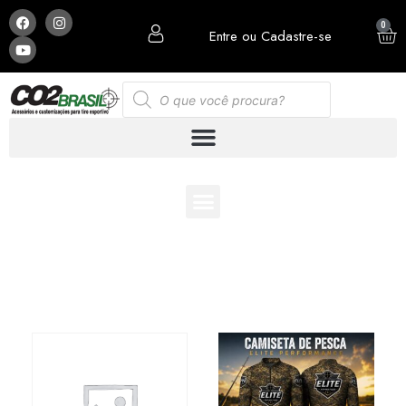
0
Entre ou Cadastre-se
ESCOLHA E MONTE SUA PCP COM OS ACESSÓRIOS
QUE MAIS LHE AGRADA: