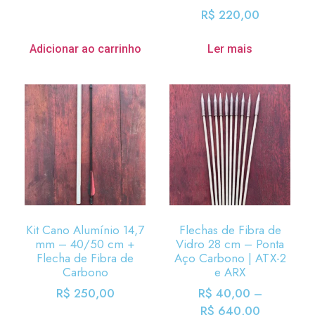
R$
220,00
Adicionar ao carrinho
Ler mais
Kit Cano Alumínio 14,7
Flechas de Fibra de
mm – 40/50 cm +
Vidro 28 cm – Ponta
Flecha de Fibra de
Aço Carbono | ATX-2
Carbono
e ARX
R$
250,00
R$
40,00
–
R$
640,00