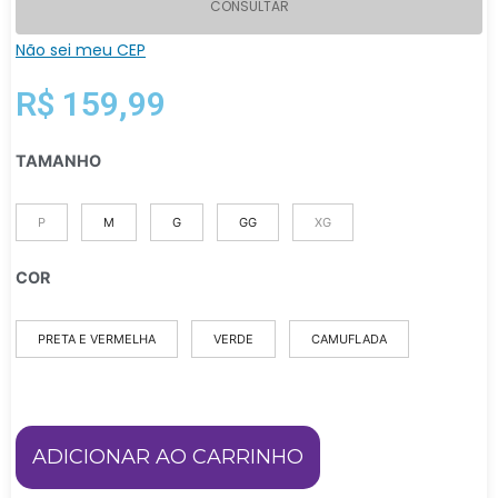
CONSULTAR
Não sei meu CEP
R$
159,99
TAMANHO
P
M
G
GG
XG
COR
PRETA E VERMELHA
VERDE
CAMUFLADA
ADICIONAR AO CARRINHO