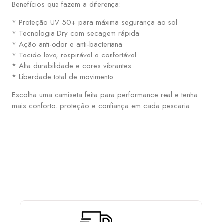
Benefícios que fazem a diferença:
* Proteção UV 50+ para máxima segurança ao sol
* Tecnologia Dry com secagem rápida
* Ação anti-odor e anti-bacteriana
* Tecido leve, respirável e confortável
* Alta durabilidade e cores vibrantes
* Liberdade total de movimento
Escolha uma camiseta feita para performance real e tenha
mais conforto, proteção e confiança em cada pescaria.
ESCOLHA E MONTE SUA PCP COM OS ACESSÓRIOS
QUE MAIS LHE AGRADA: