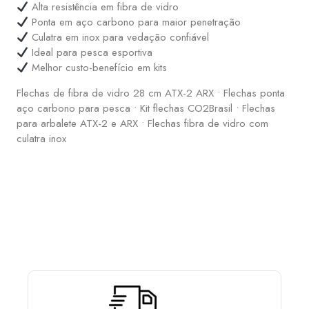
Alta resistência em fibra de vidro
Ponta em aço carbono para maior penetração
Culatra em inox para vedação confiável
Ideal para pesca esportiva
Melhor custo-benefício em kits
Flechas de fibra de vidro 28 cm ATX-2 ARX • Flechas ponta
aço carbono para pesca • Kit flechas CO2Brasil • Flechas
para arbalete ATX-2 e ARX • Flechas fibra de vidro com
culatra inox
ESCOLHA E MONTE SUA PCP COM OS ACESSÓRIOS
QUE MAIS LHE AGRADA: