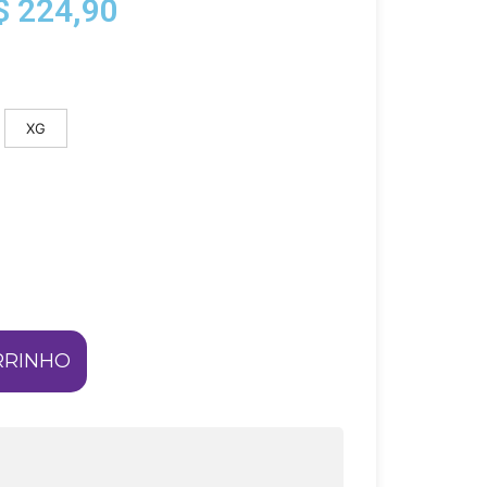
$
224,90
XG
RRINHO