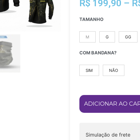
R$
199,90
–
R
TAMANHO
M
G
GG
COM BANDANA?
SIM
NÃO
ADICIONAR AO CA
Simulação de frete