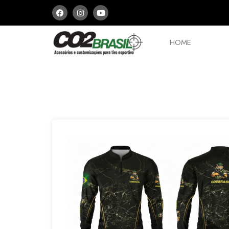
HOME
PCPs e Arbaletes
Peças
Aces