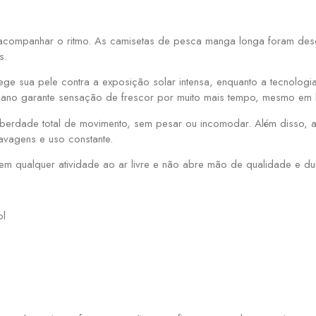
 acompanhar o ritmo. As camisetas de pesca manga longa foram dese
s.
e sua pele contra a exposição solar intensa, enquanto a tecnologi
eriano garante sensação de frescor por muito mais tempo, mesmo em 
 liberdade total de movimento, sem pesar ou incomodar. Além disso,
lavagens e uso constante.
m qualquer atividade ao ar livre e não abre mão de qualidade e dur
ol