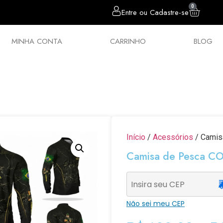
0
Entre ou Cadastre-se
MINHA CONTA
CARRINHO
BLOG
sórios
Chumbos
Estilingues
Política 
Início
/
Acessórios
/ Camis
Camisa de Pesca CO
Não sei meu CEP