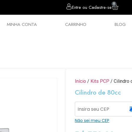
0
Entre ou Cadastre-se
MINHA CONTA
CARRINHO
BLOG
sórios
Chumbos
Estilingues
Política 
Início
/
Kits PCP
/ Cilindro
Cilindro de 80cc
Não sei meu CEP