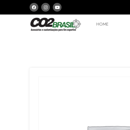
HOME
PCPs e Arbaletes
Peças
Aces