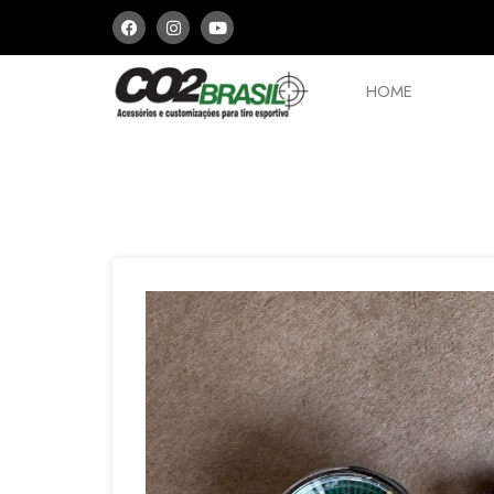
HOME
PCPs e Arbaletes
Peças
Aces