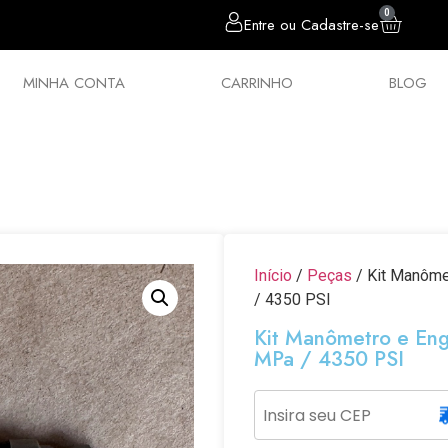
0
Entre ou Cadastre-se
MINHA CONTA
CARRINHO
BLOG
sórios
Chumbos
Estilingues
Política 
Início
/
Peças
/ Kit Manôme
/ 4350 PSI
Kit Manômetro e Eng
MPa / 4350 PSI