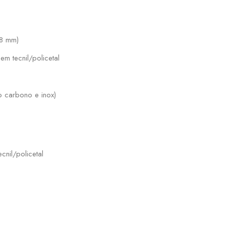
 8 mm)
m tecnil/policetal
o carbono e inox)
nil/policetal