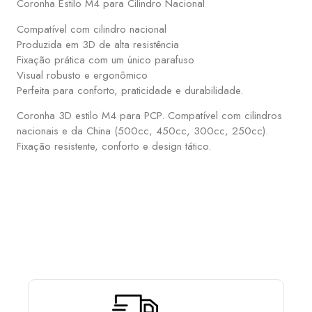
Coronha Estilo M4 para Cilindro Nacional
Compatível com cilindro nacional
Produzida em 3D de alta resistência
Fixação prática com um único parafuso
Visual robusto e ergonômico
Perfeita para conforto, praticidade e durabilidade.
Coronha 3D estilo M4 para PCP. Compatível com cilindros
nacionais e da China (500cc, 450cc, 300cc, 250cc).
Fixação resistente, conforto e design tático.
ESCOLHA E MONTE SUA PCP COM OS ACESSÓRIOS
QUE MAIS LHE AGRADA: