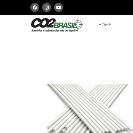
HOME
PCPs e Arbaletes
Peças
Aces
ESCOLHA E MONT