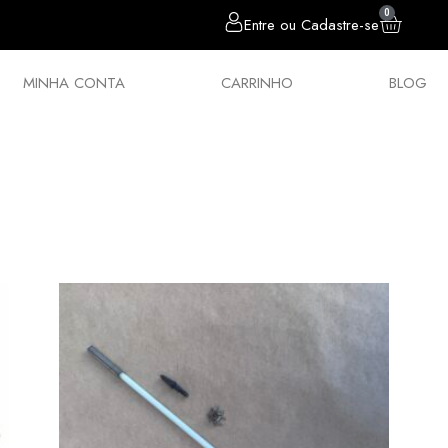
0
Entre ou Cadastre-se
MINHA CONTA
CARRINHO
BLOG
sórios
Chumbos
Estilingues
Política 
E SUA PCP COM OS ACESSÓRIOS QUE M