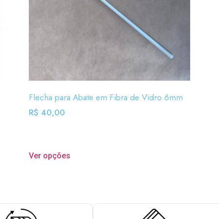
Flecha para Abate em Fibra de Vidro 6mm
R$
40,00
Ver opções