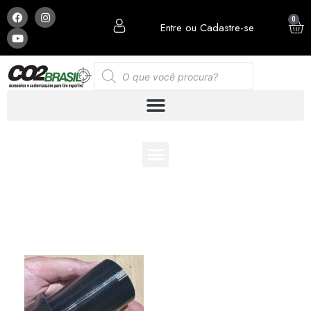
0
Entre ou Cadastre-se
ESCOLHA E MONTE SUA PCP COM OS ACESSÓRIOS
QUE MAIS LHE AGRADA: