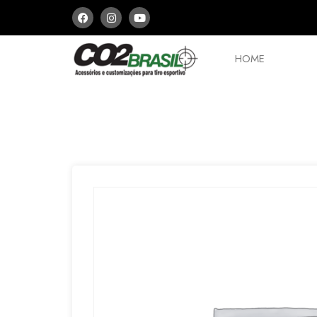
HOME
PCPs e Arbaletes
Peças
Aces