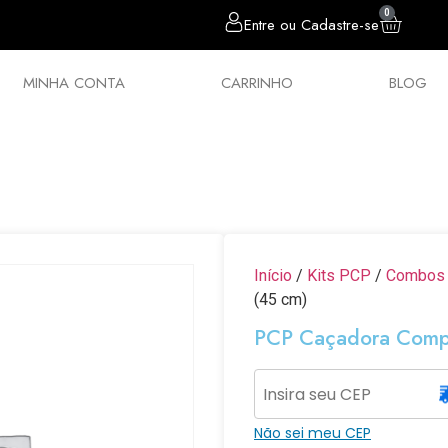
0
Entre ou Cadastre-se
MINHA CONTA
CARRINHO
BLOG
sórios
Chumbos
Estilingues
Política 
Início
/
Kits PCP
/
Combos
(45 cm)
PCP Caçadora Compa
Não sei meu CEP