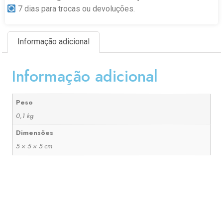
7 dias para trocas ou devoluções.
Informação adicional
Informação adicional
Peso
0,1 kg
Dimensões
5 × 5 × 5 cm
ESCOLHA E MONTE SUA PCP COM OS ACESSÓRIOS
QUE MAIS LHE AGRADA: