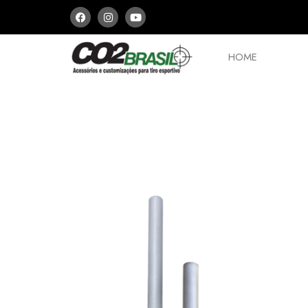
HOME
PCPs e Arbaletes
Peças
Aces
ESCOLHA E MONT