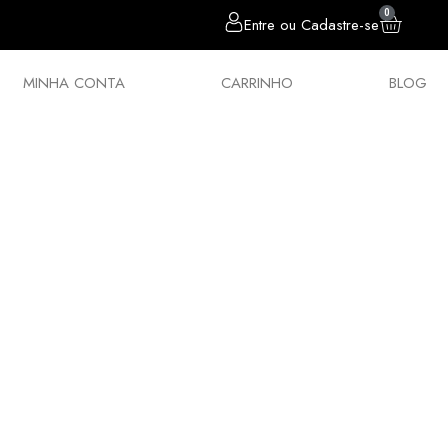
0
Entre ou Cadastre-se
MINHA CONTA
CARRINHO
BLOG
sórios
Chumbos
Estilingues
Política 
E SUA PCP COM OS ACESSÓRIOS QUE M