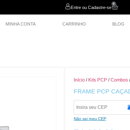
0
Entre ou Cadastre-se
MINHA CONTA
CARRINHO
BLOG
cessórios
Chumbos
Estilingues
Polí
Início
/
Kits PCP
/
Combos
FRAME PCP CAÇA
Não sei meu CEP