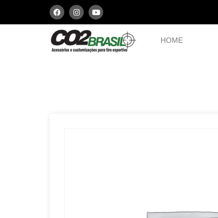
HOME
PCPs e Arbaletes
Peças
A