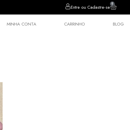
0
Entre ou Cadastre-se
MINHA CONTA
CARRINHO
BLOG
sórios
Chumbos
Estilingues
Política 
E SUA PCP COM OS ACESSÓRIOS QUE M