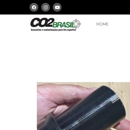
HOME
PCPs e Arbaletes
Peças
Aces
ESCOLHA E MONT