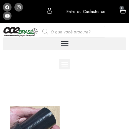
0
Entre ou Cadastre-se
ESCOLHA E MONTE SUA PCP COM OS ACESSÓRIOS
QUE MAIS LHE AGRADA: